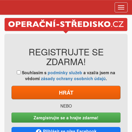
Toggl
navig
REGISTRUJTE SE
ZDARMA!
Souhlasím s
podmínky služeb
a vzal/a jsem na
vědomí
zásady ochrany osobních údajů
.
HRÁT
NEBO
Zaregistrujte se a hrajte zdarma!
Přihlásit se přes Facebook